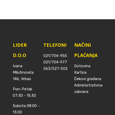
LIDER
TELEFONI
NAČINI
D.O.O
PLAĆANJA
021/704-955
021/704-977
Ivana
Gotovina
063/527-502
Milutinovića
Kartica
146, Vrbas
Čekovi građana
Administrativna
Pon-Petak
zabrana
07:30 - 15:30
Subota 08:00 -
13:00