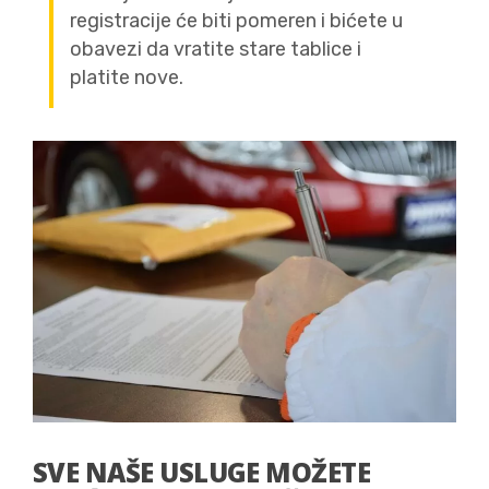
registracije će biti pomeren i bićete u
obavezi da vratite stare tablice i
platite nove.
SVE NAŠE USLUGE MOŽETE