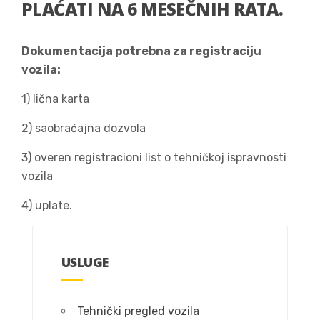
PLAĆATI NA 6 MESEČNIH RATA.
Dokumentacija potrebna za registraciju
vozila:
1) lična karta
2) saobraćajna dozvola
3) overen registracioni list o tehničkoj ispravnosti
vozila
4) uplate.
USLUGE
Tehnički pregled vozila